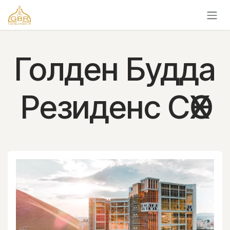
Skip to Content
Голден Будда
Резиденс СӨХ