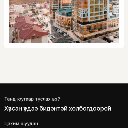
Танд юугаар туслах вэ?
Хүссэн үедээ бидэнтэй холбогдоорой
Цахим шуудан