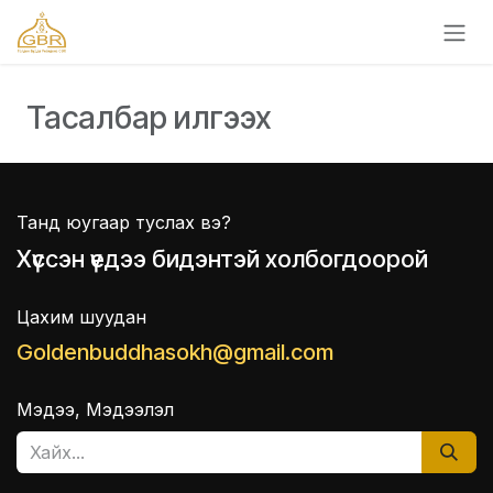
Skip to Content
Тасалбар илгээх
Танд юугаар туслах вэ?
Хүссэн үедээ бидэнтэй холбогдоорой
Цахим шуудан
Goldenbuddhasokh@gmail.com
Мэдээ, Мэдээлэл