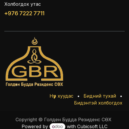
Холбогдох утас
+976 7222 7711
Нүүр хуудас
•
Бидний тухай
•
Бидэнтэй холбогдох
Copyright © Голден Будда Резиденс СӨХ
Powered by
with Cubicsoft LLC