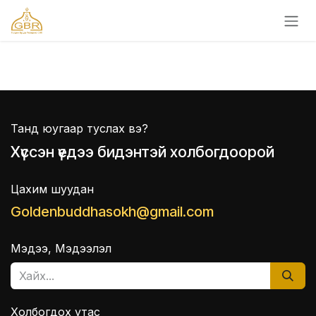
Skip to Content
Танд юугаар туслах вэ?
Хүссэн үедээ бидэнтэй холбогдоорой
Цахим шуудан
Goldenbuddhasokh@gmail.com
Мэдээ, Мэдээлэл
Холбогдох утас