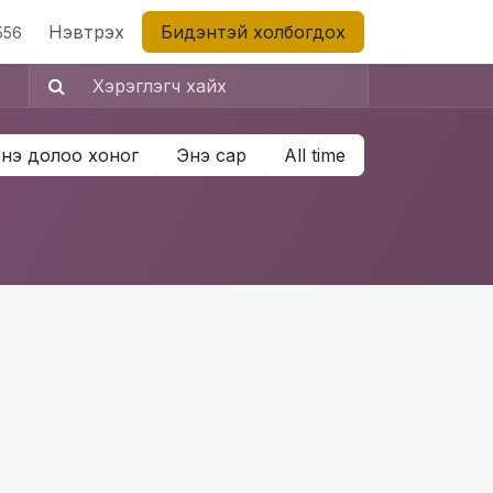
Нэвтрэх
Бидэнтэй холбогдох
556
нэ долоо хоног
Энэ сар
All time