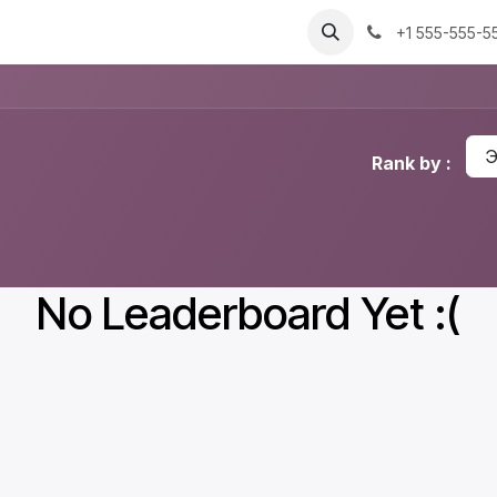
Зааварчилгаа
Бүртгэл үүсгэх
Гомдол, санал
+1 555-555-5
Э
Rank by :
No Leaderboard Yet :(