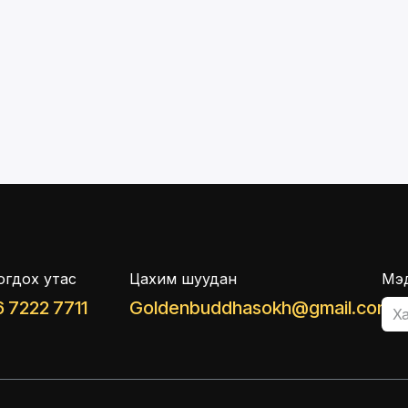
огдох утас
Цахим шуудан
Мэд
 7222 7711
Goldenbuddhasokh@gmail.com