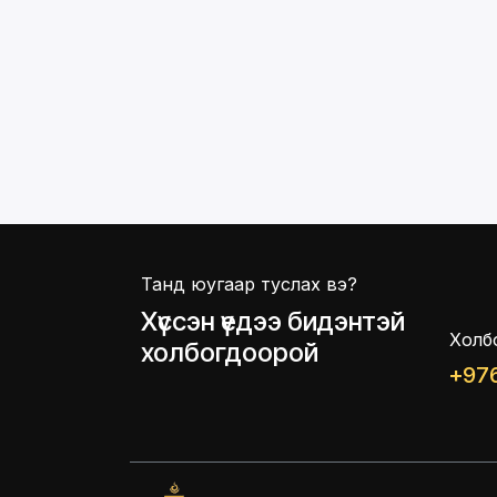
Танд юугаар туслах вэ?
Хүссэн үедээ бидэнтэй
Холб
холбогдоорой
+976